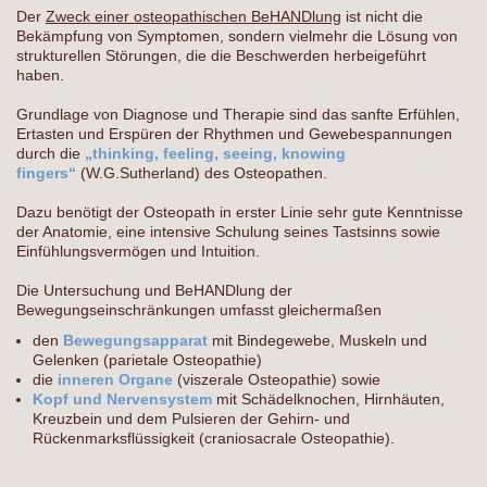
Der
Zweck einer osteopathischen BeHANDlung
ist nicht die
Bekämpfung von Symptomen, sondern vielmehr die Lösung von
strukturellen Störungen, die die Beschwerden herbeigeführt
haben.
Grundlage von Diagnose und Therapie sind das sanfte Erfühlen,
Ertasten und Erspüren der Rhythmen und Gewebespannungen
durch die
„thinking, feeling, seeing, knowing
fingers“
(W.G.Sutherland) des Osteopathen.
Dazu benötigt der Osteopath in erster Linie sehr gute Kenntnisse
der Anatomie, eine intensive Schulung seines Tastsinns sowie
Einfühlungsvermögen und Intuition.
Die Untersuchung und BeHANDlung der
Bewegungseinschränkungen umfasst gleichermaßen
den
Bewegungsapparat
mit Bindegewebe, Muskeln und
Gelenken (parietale Osteopathie)
die
inneren Organe
(viszerale Osteopathie) sowie
Kopf und Nervensystem
mit Schädelknochen, Hirnhäuten,
Kreuzbein und dem Pulsieren der Gehirn- und
Rückenmarksflüssigkeit (craniosacrale Osteopathie).