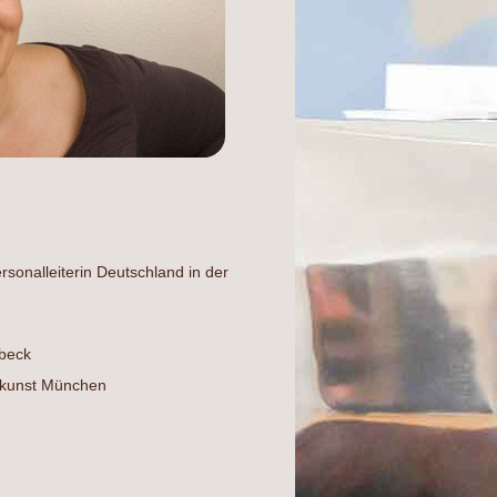
sonalleiterin Deutschland in der
übeck
skunst München