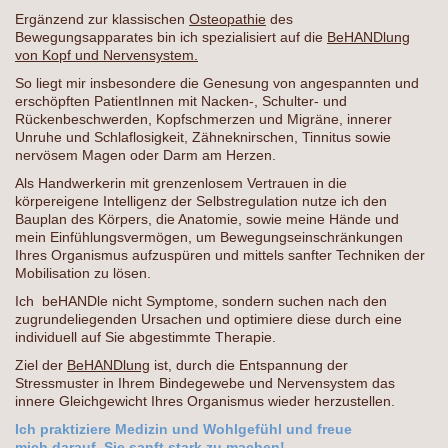
Ergänzend zur klassischen
Osteopathie
des
Bewegungsapparates bin ich spezialisiert auf die
BeHANDlung
von Kopf und Nervensystem.
So liegt mir insbesondere die Genesung von angespannten und
erschöpften PatientInnen mit Nacken-, Schulter- und
Rückenbeschwerden, Kopfschmerzen und Migräne, innerer
Unruhe und Schlaflosigkeit, Zähneknirschen, Tinnitus sowie
nervösem Magen oder Darm am Herzen.
Als Handwerkerin mit grenzenlosem Vertrauen in die
körpereigene Intelligenz der Selbstregulation nutze ich den
Bauplan des Körpers, die Anatomie, sowie meine Hände und
mein Einfühlungsvermögen, um Bewegungseinschränkungen
Ihres Organismus aufzuspüren und mittels sanfter Techniken der
Mobilisation zu lösen.
Ich beHANDle nicht Symptome, sondern suchen nach den
zugrundeliegenden Ursachen und optimiere diese durch eine
individuell auf Sie abgestimmte Therapie.
Ziel der
BeHANDlung
ist, durch die Entspannung der
Stressmuster in Ihrem Bindegewebe und Nervensystem das
innere Gleichgewicht Ihres Organismus wieder herzustellen.
Ich praktiziere Medizin und Wohlgefühl und freue
mich darauf, Sie sanft stark zu machen!